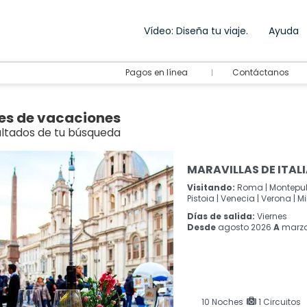
Vídeo: Diseña tu viaje.
Ayuda
Pagos en línea
Contáctanos
es de vacaciones
ultados de tu búsqueda
MARAVILLAS DE ITALI
Visitando:
Roma |
Montepul
Pistoia |
Venecia |
Verona |
Mi
Días de salida:
Viernes
Desde
agosto 2026
A
marzo
10
Noches
1 Circuitos