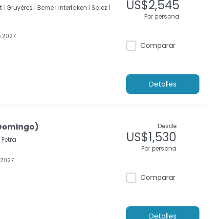
US$2,545
 |
Gruyères |
Berne |
Interlaken |
Spiez |
Por persona
 2027
Comparar
Detalles
(Domingo)
Desde
US$1,530
Petra
Por persona
 2027
Comparar
Detalles