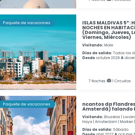
ISLAS MALDIVAS 5*:
Paquete de vacaciones
NOCHES EN HABITACI
(Domingo, Jueves, L
Viernes, Miércoles)
Visitando:
Male
Días de salida:
Todos los d
Desde
octubre 2026
A
dicie
7
Noches
1 Circuitos
ncantos da Flandres 
Paquete de vacaciones
Amsterdã) falando 
Visitando:
Bruselas |
Lovain
Haya |
Amsterdam |
Marken |
Días de salida:
Sábado
Desde
abril 2027
A
octubre 