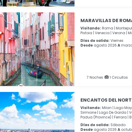
MARAVILLAS DE ROM
Visitando:
Roma |
Montepul
Pistoia |
Venecia |
Verona |
Mi
Días de salida:
Viernes
Desde
agosto 2026
A
marzo
7
Noches
1 Circuitos
ENCANTOS DEL NORTE
Visitando:
Milan |
Lago Mayo
Sirmione |
Lago De Garda |
V
Padua (Province) |
Ferrara |
B
Días de salida:
Sábado
Desde
agosto 2026
A
octub