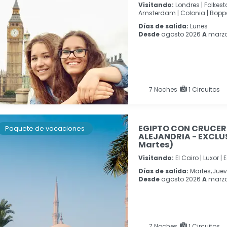
Visitando:
Londres |
Folkest
Amsterdam |
Colonia |
Boppa
Días de salida:
Lunes
Desde
agosto 2026
A
marzo
7
Noches
1 Circuitos
EGIPTO CON CRUCERO 
Paquete de vacaciones
ALEJANDRIA - EXCLU
Martes)
Visitando:
El Cairo |
Luxor |
E
Días de salida:
Martes;Jue
Desde
agosto 2026
A
marzo
7
Noches
1 Circuitos