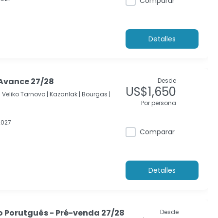
Comparar
Detalles
 Avance 27/28
Desde
US$1,650
|
Veliko Tarnovo |
Kazanlak |
Bourgas |
Por persona
2027
Comparar
Detalles
o Porutguês - Pré-venda 27/28
Desde