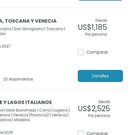
A, TOSCANA Y VENECIA
Desde
US$1,185
ciano |
San Gimignano |
Toscana |
lan
Por persona
 2027
Comparar
Detalles
20 Alojamientos
 Y LAGOS ITALIANOS
Desde
US$2,525
r |
Islas Borromeas |
Como |
Lugano |
erona |
Venecia (Provincia) |
Venecia |
Por persona
olonia |
Módena
re 2026
Comparar