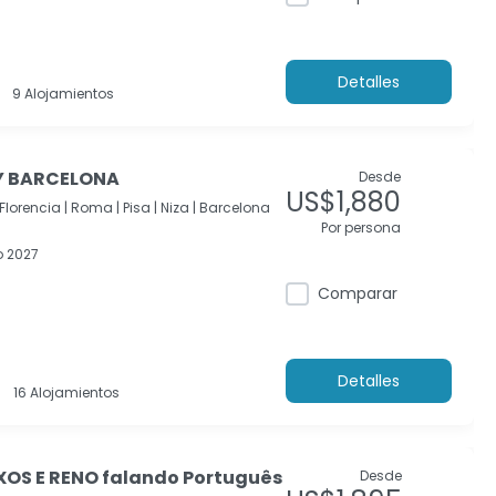
Detalles
9 Alojamientos
 Y BARCELONA
Desde
US$1,880
Florencia |
Roma |
Pisa |
Niza |
Barcelona
Por persona
 2027
Comparar
Detalles
16 Alojamientos
XOS E RENO falando Português
Desde