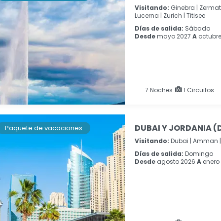
Visitando:
Ginebra |
Zermatt
Lucerna |
Zurich |
Titisee
Días de salida:
Sábado
Desde
mayo 2027
A
octubre
7
Noches
1 Circuitos
DUBAI Y JORDANIA 
Paquete de vacaciones
Visitando:
Dubai |
Amman |
Días de salida:
Domingo
Desde
agosto 2026
A
enero