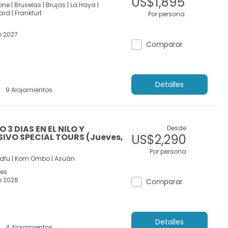
US$1,895
one |
Bruselas |
Brujas |
La Haya |
rd |
Frankfurt
Por persona
 2027
Comparar
Detalles
9 Alojamientos
3 DIAS EN EL NILO Y
Desde
SIVO SPECIAL TOURS (Jueves,
US$2,290
Por persona
dfu |
Kom Ombo |
Asuán
ves
 2028
Comparar
Detalles
4 Alojamientos