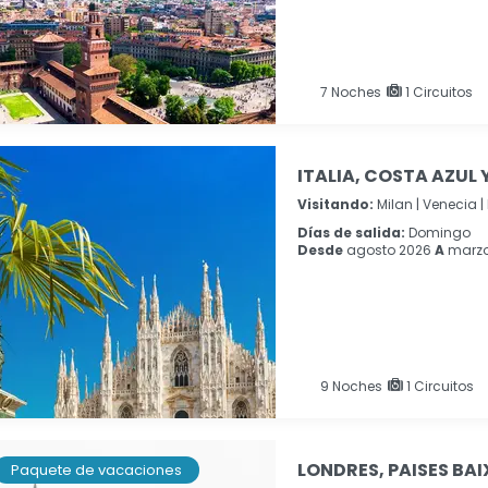
7
Noches
1 Circuitos
ITALIA, COSTA AZUL
Visitando:
Milan |
Venecia |
Días de salida:
Domingo
Desde
agosto 2026
A
marzo
9
Noches
1 Circuitos
LONDRES, PAISES BAI
Paquete de vacaciones