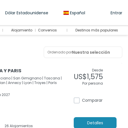
Dólar Estadounidense
Español
Entrar
Alojamiento
Convenios
Destinos más populares
Nuestra selección
Ordenado por
A Y PARIS
Desde
US$1,575
ciano |
San Gimignano |
Toscana |
lan |
Annecy |
Lyon |
Troyes |
París
Por persona
 2027
Comparar
Detalles
26 Alojamientos