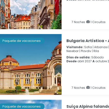
7
Noches
1 Circuitos
Bulgaria Artística -
Paquete de vacaciones
Visitando:
Sofia |
Arbanasi 
Nesebar |
Plovdiv |
Rila
Días de salida:
Sábado
Desde
abril 2027
A
octubre 
7
Noches
1 Circuitos
Suíça Alpina faland
Paquete de vacaciones