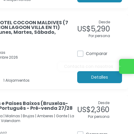
 HOTEL COCOON MALDIVES (7
Desde
ON LAGOON VILLA EN TI)
US$5,290
unes, Martes, Sábado,
Por persona
ias
Comparar
mbre 2026
Contacta con nosotros
Detalles
1 Alojamientos
e Paises Baixos (Bruxelas-
Desde
Português - Pré-venda 27/28
US$2,360
a |
Malinas |
Brujas |
Amberes |
Gante |
La
Por persona
Volendam
2027