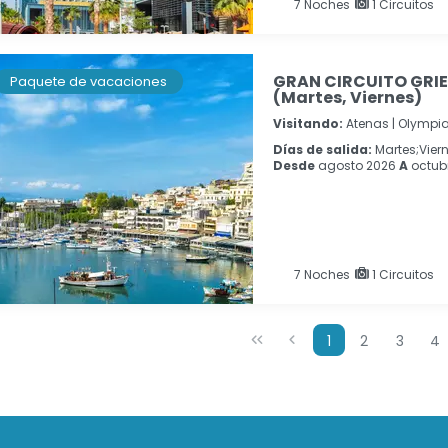
7
Noches
1 Circuitos
GRAN CIRCUITO GRIE
Paquete de vacaciones
(Martes, Viernes)
Visitando:
Atenas |
Olympia
Días de salida:
Martes;Vier
Desde
agosto 2026
A
octub
7
Noches
1 Circuitos
1
2
3
4